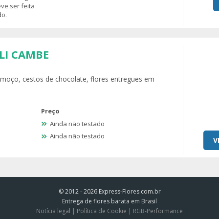
e ser feita
do.
LI CAMBE
moço, cestos de chocolate, flores entregues em
Preço
Ainda não testado
Ainda não testado
V
© 2012 - 2026
Express-Flores.com.br
Entrega de flores barata em Brasil
Notícia legal
|
Política de Cookie
|
RGB-Performance