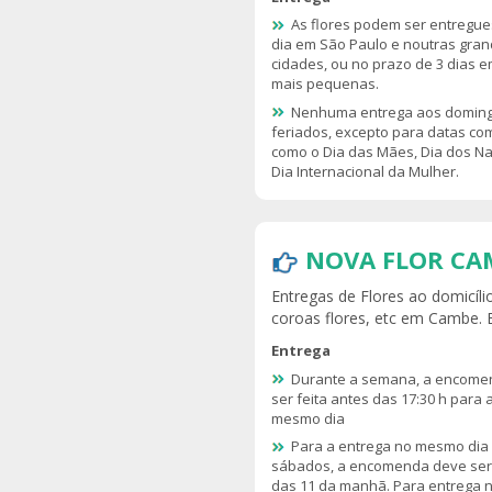
As flores podem ser entregu
dia em São Paulo e noutras gra
cidades, ou no prazo de 3 dias 
mais pequenas.
Nenhuma entrega aos doming
feriados, excepto para datas c
como o Dia das Mães, Dia dos N
Dia Internacional da Mulher.
NOVA FLOR CA
Entregas de Flores ao domicíli
coroas flores, etc em Cambe.
Entrega
Durante a semana, a encome
ser feita antes das 17:30 h para 
mesmo dia
Para a entrega no mesmo dia
sábados, a encomenda deve ser 
das 11 da manhã. Para entrega 