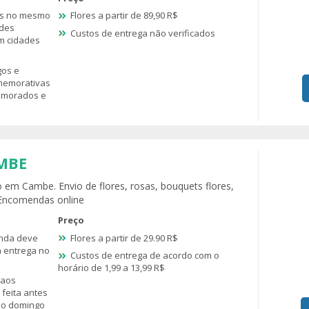
es no mesmo
Flores a partir de 89,90 R$
ndes
Custos de entrega não verificados
em cidades
os e
omemorativas
amorados e
MBE
o em Cambe. Envio de flores, rosas, bouquets flores,
 Encomendas online
Preço
nda deve
Flores a partir de 29.90 R$
a entrega no
Custos de entrega de acordo com o
horário de 1,99 a 13,99 R$
 aos
feita antes
no domingo